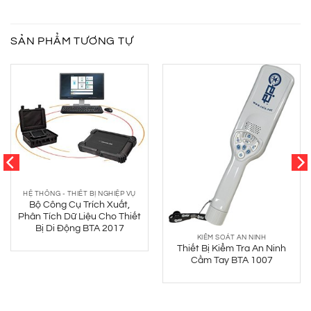
SẢN PHẨM TƯƠNG TỰ
HỆ THỐNG - THIẾT BỊ NGHIỆP VỤ
Bộ Công Cụ Trích Xuất,
Phân Tích Dữ Liệu Cho Thiết
Bị Di Động BTA 2017
KIỂM SOÁT AN NINH
Thiết Bị Kiểm Tra An Ninh
Cầm Tay BTA 1007