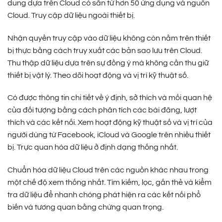
dung dựa trên Cloud có sẵn từ hơn 50 ứng dụng và nguồn
Cloud. Truy cập dữ liệu ngoài thiết bị.
Nhận quyền truy cập vào dữ liệu không còn nằm trên thiết
bị thực bằng cách truy xuất các bản sao lưu trên Cloud.
Thu thập dữ liệu dựa trên sự đồng ý mà không cần thu giữ
thiết bị vật lý. Theo dõi hoạt động và vị trí kỹ thuật số.
Có được thông tin chi tiết về ý định, sở thích và mối quan hệ
của đối tượng bằng cách phân tích các bài đăng, lượt
thích và các kết nối. Xem hoạt động kỹ thuật số và vị trí của
người dùng từ Facebook, iCloud và Google trên nhiều thiết
bị. Trực quan hóa dữ liệu ở định dạng thống nhất.
Chuẩn hóa dữ liệu Cloud trên các nguồn khác nhau trong
một chế độ xem thống nhất. Tìm kiếm, lọc, gắn thẻ và kiểm
tra dữ liệu để nhanh chóng phát hiện ra các kết nối phổ
biến và tương quan bằng chứng quan trọng.