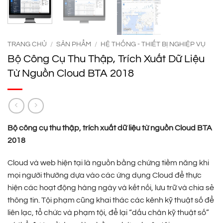
TRANG CHỦ
/
SẢN PHẨM
/
HỆ THỐNG - THIẾT BỊ NGHIỆP VỤ
Bộ Công Cụ Thu Thập, Trích Xuất Dữ Liệu
Từ Nguồn Cloud BTA 2018
Bộ công cụ thu thập, trích xuất dữ liệu từ nguồn Cloud
BTA
2018
Cloud và web hiện tại là nguồn bằng chứng tiềm năng khi
mọi người thường dựa vào các ứng dụng Cloud để thực
hiện các hoạt động hàng ngày và kết nối, lưu trữ và chia sẻ
thông tin. Tội phạm cũng khai thác các kênh kỹ thuật số để
liên lạc, tổ chức và phạm tội, để lại “dấu chân kỹ thuật số”