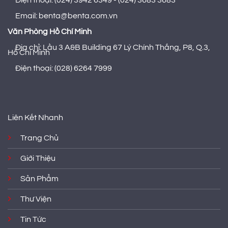
Điện thoại: (024) 3942 6349 - (024) 3683 3683
Email: benta@benta.com.vn
Văn Phòng Hồ Chí Minh
Địa chỉ: Lầu 3 A&B Building 67 Lý Chính Thắng, P8, Q.3,
Hồ Chí Minh
Điện thoại: (028) 6264 7999
Liên Kết Nhanh
Trang Chủ
Giới Thiệu
Sản Phẩm
Thư Viện
Tin Tức