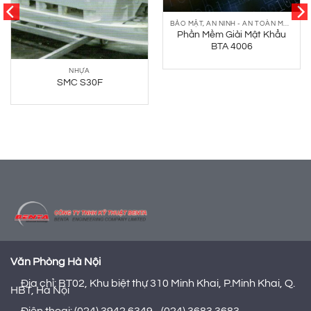
BẢO MẬT, AN NINH - AN TOÀN MẠNG
Phần Mềm Giải Mật Khẩu
BTA 4006
NHỰA
SMC S30F
Văn Phòng Hà Nội
Địa chỉ: BT02, Khu biệt thự 310 Minh Khai, P.Minh Khai, Q.
HBT, Hà Nội