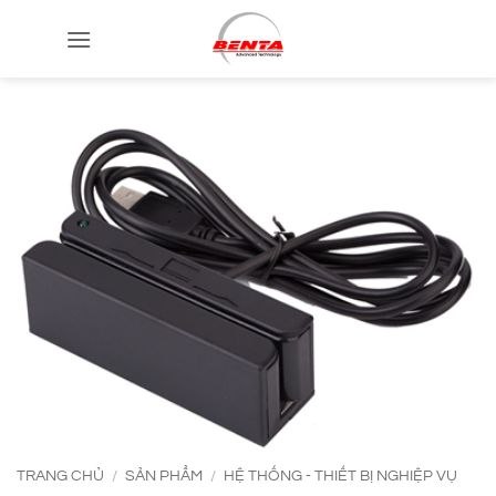
Bỏ
qua
nội
dung
TRANG CHỦ
/
SẢN PHẨM
/
HỆ THỐNG - THIẾT BỊ NGHIỆP VỤ