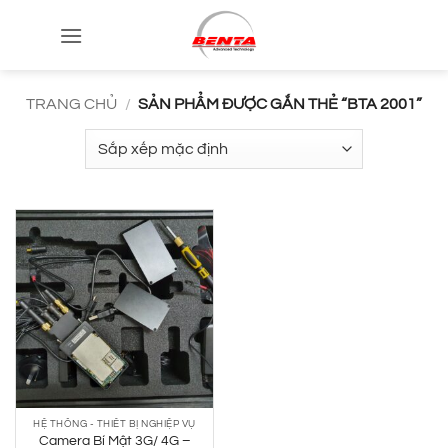
Bỏ
qua
nội
dung
TRANG CHỦ
/
SẢN PHẨM ĐƯỢC GẮN THẺ “BTA 2001”
HỆ THỐNG - THIẾT BỊ NGHIỆP VỤ
Camera Bí Mật 3G/ 4G –