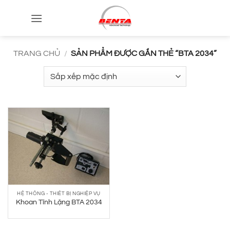
Bỏ
qua
nội
dung
TRANG CHỦ
/
SẢN PHẨM ĐƯỢC GẮN THẺ “BTA 2034”
HỆ THỐNG - THIẾT BỊ NGHIỆP VỤ
Khoan Tĩnh Lặng BTA 2034