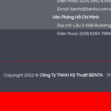
Điện thoại: (024) 3942 6349 
Email: benta@benta.com.
Văn Phòng Hồ Chí Minh
Địa chỉ: Lầu 3 A&B Building 
Điện thoại: (028) 6264 7999
Copyright 2022 ©
Công Ty TNHH Kỹ Thuật BENTA
.
Th