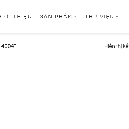
GIỚI THIỆU
SẢN PHẨM
THƯ VIỆN
4004”
Hiển thị k