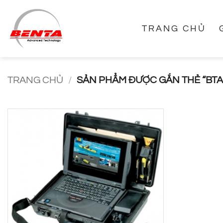
Bỏ
qua
TRANG CHỦ
nội
dung
TRANG CHỦ
/
SẢN PHẨM ĐƯỢC GẮN THẺ “BTA 