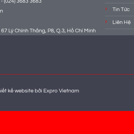
- (024) 3683 3683
Tin Tức
vn
Liên Hệ
67 Lý Chính Thắng, P8, Q.3, Hồ Chí Minh
iết kế website
bởi
Expro Vietnam