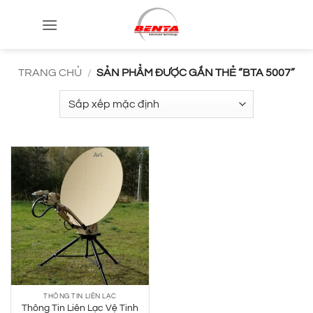
Bỏ
qua
nội
dung
TRANG CHỦ
/
SẢN PHẨM ĐƯỢC GẮN THẺ “BTA 5007”
THÔNG TIN LIÊN LẠC
Thông Tin Liên Lạc Vệ Tinh