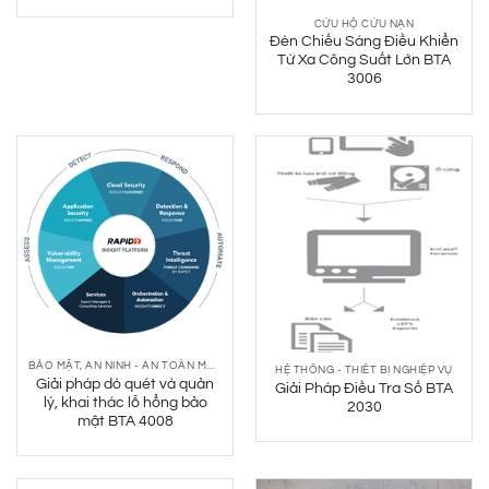
CỨU HỘ CỨU NẠN
Đèn Chiếu Sáng Điều Khiển
Từ Xa Công Suất Lớn BTA
3006
BẢO MẬT, AN NINH - AN TOÀN MẠNG
HỆ THỐNG - THIẾT BỊ NGHIỆP VỤ
Giải pháp dò quét và quản
Giải Pháp Điều Tra Số BTA
lý, khai thác lỗ hổng bảo
2030
mật BTA 4008