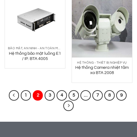
BẢO MẬT, AN NINH - AN TOÀN MẠNG
Hệ thống bảo mật luồng E1
/ IP. BTA 4005
HỆ THỐNG - THIẾT BỊ NGHIỆP VỤ
Hệ thống Camera nhiệt tầm
xa BTA 2008
1
2
3
4
5
…
7
8
9