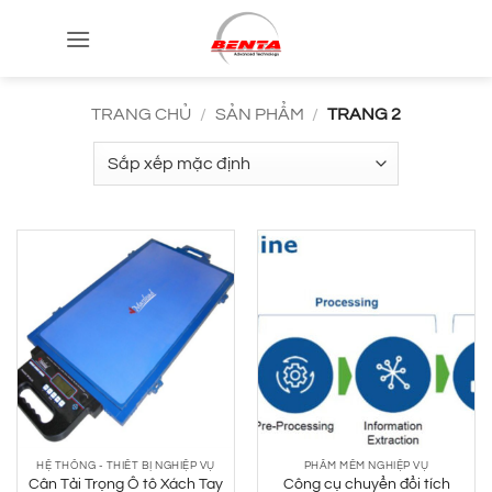
Bỏ
qua
nội
dung
TRANG CHỦ
/
SẢN PHẨM
/
TRANG 2
HỆ THỐNG - THIẾT BỊ NGHIỆP VỤ
PHẦM MỀM NGHIỆP VỤ
Cân Tải Trọng Ô tô Xách Tay
Công cụ chuyển đổi tích