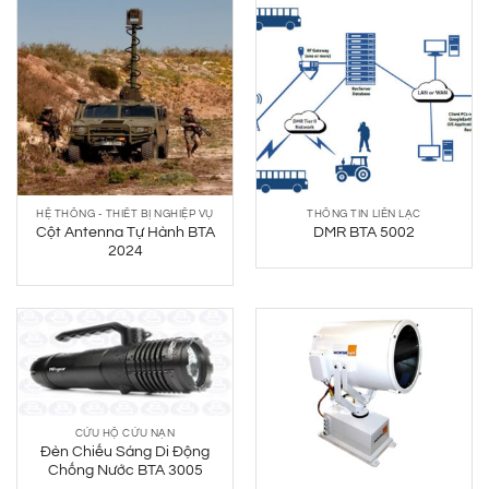
HỆ THỐNG - THIẾT BỊ NGHIỆP VỤ
THÔNG TIN LIÊN LẠC
Cột Antenna Tự Hành BTA
DMR BTA 5002
2024
CỨU HỘ CỨU NẠN
Đèn Chiếu Sáng Di Động
Chống Nước BTA 3005