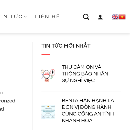
TIN TỨC
LIÊN HỆ
TIN TỨC MỚI NHẤT
THƯ CẢM ƠN VÀ
THÔNG BÁO NHÂN
SỰ NGHỈ VIỆC
al.
BENTA HÂN HẠNH LÀ
bronzed
ĐƠN VỊ ĐỒNG HÀNH
nd
CÙNG CÔNG AN TỈNH
KHÁNH HÒA