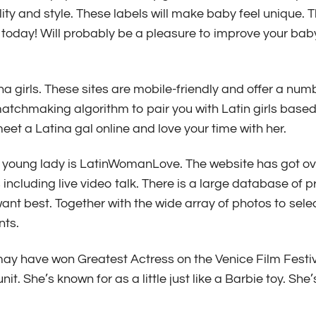
y and style. These labels will make baby feel unique. 
e today! Will probably be a pleasure to improve your bab
 girls. These sites are mobile-friendly and offer a num
matchmaking algorithm to pair you with Latin girls base
eet a Latina gal online and love your time with her.
tin young lady is LatinWomanLove. The website has got o
cluding live video talk. There is a large database of pr
ant best. Together with the wide array of photos to sele
nts.
 may have won Greatest Actress on the Venice Film Festiv
it. She’s known for as a little just like a Barbie toy. She’