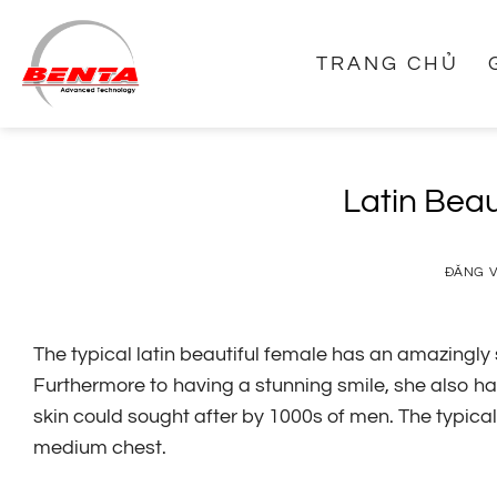
Bỏ
qua
TRANG CHỦ
nội
dung
Latin Bea
ĐĂNG 
The typical latin beautiful female has an amazingly
Furthermore to having a stunning smile, she also h
skin could sought after by 1000s of men. The typical 
medium chest.