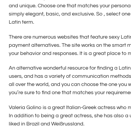
and unique. Choose one that matches your personalit
simply elegant, basic, and exclusive. So , select on
Latin term.
There are numerous websites that feature sexy Latina
payment alternatives. The site works on the smart 
your behavior and responses. It is a great place to m
An alternative wonderful resource for finding a La
users, and has a variety of communication methods in
all over the world, and you can choose the one you w
you’re sure to find one that matches your requireme
Valeria Golino is a great Italian-Greek actress who
In addition to being a great actress, she has also a un
liked in Brazil and Weißrussland.