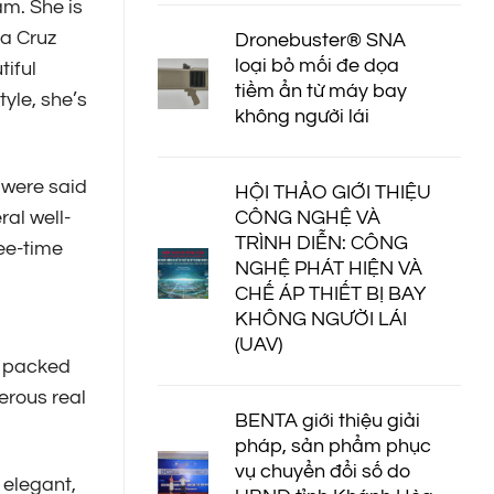
am. She is
la Cruz
Dronebuster®️ SNA
loại bỏ mối đe dọa
tiful
tiềm ẩn từ máy bay
tyle, she’s
không người lái
 were said
HỘI THẢO GIỚI THIỆU
CÔNG NGHỆ VÀ
ral well-
TRÌNH DIỄN: CÔNG
ree-time
NGHỆ PHÁT HIỆN VÀ
CHẾ ÁP THIẾT BỊ BAY
KHÔNG NGƯỜI LÁI
(UAV)
e packed
erous real
BENTA giới thiệu giải
pháp, sản phẩm phục
vụ chuyển đổi số do
 elegant,