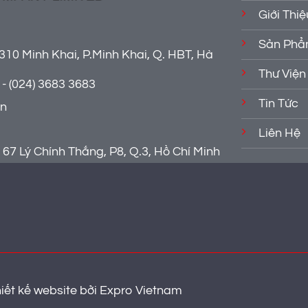
Giới Thiệ
Sản Ph
310 Minh Khai, P.Minh Khai, Q. HBT, Hà
Thư Viện
- (024) 3683 3683
Tin Tức
vn
Liên Hệ
67 Lý Chính Thắng, P8, Q.3, Hồ Chí Minh
iết kế website
bởi
Expro Vietnam