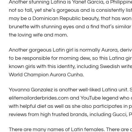
Another stunning Latina is Yanet Garcia, a Philippi
not so tall, yet she’s gorgeous and is consistently lis
may be a Dominican Republic beauty, that has won a
brunette with stunning eyes and a find that’s similar
the loving wife and mom.
Another gorgeous Latin girl is normally Aurora, der
to be responsible for morning dew, so this Latina gir
known girls with this identity, including Swedish w
World Champion Aurora Cunha.
Yovanna Gonzalez is another well-liked Latina unit.
elitemailorderbrides.com
and YouTube legend who c
with helpful diet as well as she also participates in
reviews from high trusted brands, including Gucci,
There are many names of Latin females. There are a 