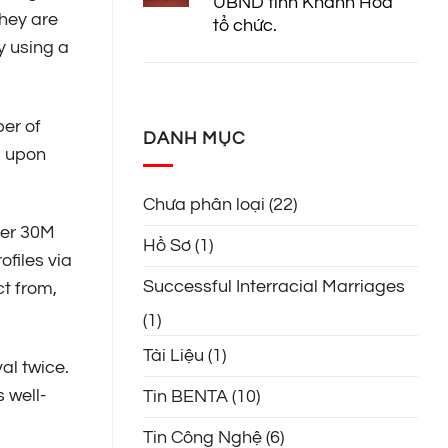
UBND tỉnh Khánh Hòa
They are
tổ chức.
y using a
ber of
DANH MỤC
d upon
Chưa phân loại
(22)
ver 30M
Hồ Sơ
(1)
ofiles via
Successful Interracial Marriages
ct from,
(1)
Tài Liệu
(1)
al twice.
s well-
Tin BENTA
(10)
Tin Công Nghệ
(6)