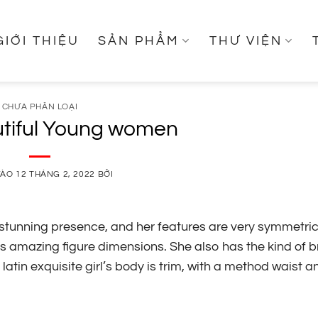
GIỚI THIỆU
SẢN PHẨM
THƯ VIỆN
CHƯA PHÂN LOẠI
utiful Young women
VÀO
12 THÁNG 2, 2022
BỞI
 stunning presence, and her features are very symmetric
as amazing figure dimensions. She also has the kind of 
latin exquisite girl’s body is trim, with a method waist a