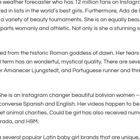
ne weather forecaster who has 12 million fans on Instagr
ted in lists in the world’s best girls. Furthermore, Ada de 
 variety of beauty tournaments. She is an equally beau
 parts womanly and athletic. Not only is she a stunning s
ived from the historic Roman goddess of dawn. Her tears
l term has an wonderful, mystical quality. There are seve
riter Amanecer Ljungstedt, and Portuguese runner and th
 She is an Instagram changer
beautiful bolivian women –
onverse Spanish and English. Her videos happen to b
 pet animal charities. Could be girl has also received num
 Prada, and H&M.
several popular Latin baby girl brands that are unique,