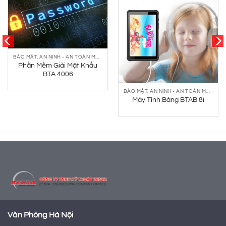
BẢO MẬT, AN NINH - AN TOÀN MẠNG
Phần Mềm Giải Mật Khẩu
BTA 4006
BẢO MẬT, AN NINH - AN TOÀN MẠNG
Máy Tính Bảng BTAB 8i
Văn Phòng Hà Nội