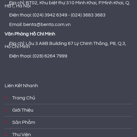
Địa chỉ: BT02, Khu biệt thự 310 Minh Khai, P.Minh Khai, Q.
HBT, Hà Nội
Điện thoại: (024) 3942 6349 - (024) 3683 3683
Email: benta@benta.com.vn
Văn Phòng Hồ Chí Minh
Địa chỉ: Lầu 3 A&B Building 67 Lý Chính Thắng, P8, Q.3,
Hồ Chí Minh
Điện thoại: (028) 6264 7999
Liên Kết Nhanh
Trang Chủ
Giới Thiệu
Sản Phẩm
Thư Viện