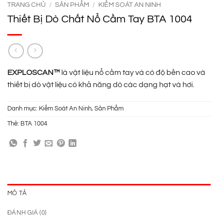
TRANG CHỦ
/
SẢN PHẨM
/
KIỂM SOÁT AN NINH
Thiết Bị Dò Chất Nổ Cầm Tay BTA 1004
EXPLOSCAN™
là vật liệu nổ cầm tay và có độ bền cao và
thiết bị dò vật liệu có khả năng dò các dạng hạt và hơi.
Danh mục:
Kiểm Soát An Ninh
,
Sản Phẩm
Thẻ:
BTA 1004
MÔ TẢ
ĐÁNH GIÁ (0)