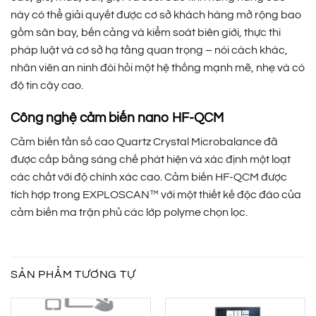
này có thể giải quyết được cơ sở khách hàng mở rộng bao
gồm sân bay, bến cảng và kiểm soát biên giới, thực thi
pháp luật và cơ sở hạ tầng quan trọng – nói cách khác,
nhân viên an ninh đòi hỏi một hệ thống mạnh mẽ, nhẹ và có
độ tin cậy cao.
Công nghệ cảm biến nano HF-QCM
Cảm biến tần số cao Quartz Crystal Microbalance đã
được cấp bằng sáng chế phát hiện và xác định một loạt
các chất với độ chính xác cao. Cảm biến HF-QCM được
tích hợp trong EXPLOSCAN™ với một thiết kế độc đáo của
cảm biến ma trận phủ các lớp polyme chọn lọc.
SẢN PHẨM TƯƠNG TỰ