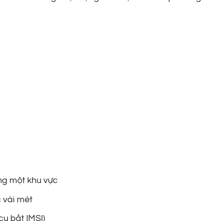
ng một khu vực
c vài mét
cụ bắt IMSI)