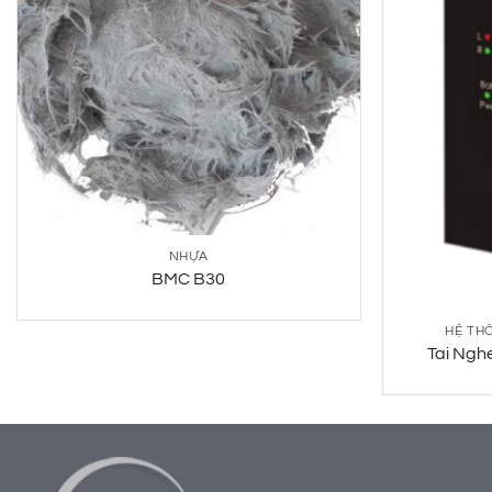
NHỰA
BMC B30
HỆ THỐ
Tai Ngh