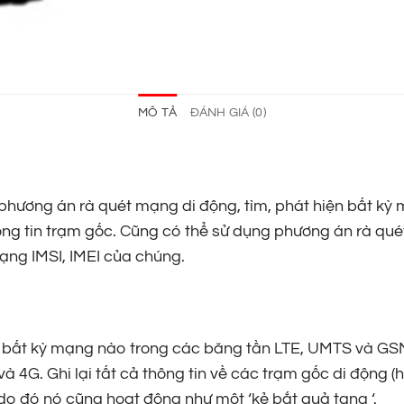
MÔ TẢ
ĐÁNH GIÁ (0)
 phương án rà quét mạng di động, tìm, phát hiện bất kỳ
ng tin trạm gốc. Cũng có thể sử dụng phương án rà quét
ạng IMSI, IMEI của chúng.
n bất kỳ mạng nào trong các băng tần LTE, UMTS và GS
 4G. Ghi lại tất cả thông tin về các trạm gốc di động (
do đó nó cũng hoạt động như một ‘kẻ bắt quả tang ‘.