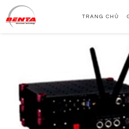
Bỏ
qua
TRANG CHỦ
nội
dung