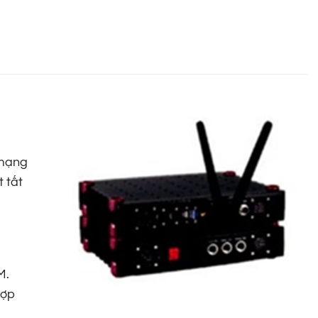
 mạng
 tất
M.
hợp