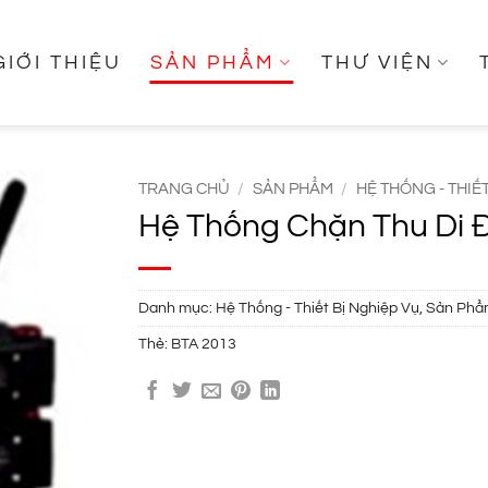
GIỚI THIỆU
SẢN PHẨM
THƯ VIỆN
TRANG CHỦ
/
SẢN PHẨM
/
HỆ THỐNG - THIẾ
Hệ Thống Chặn Thu Di 
Danh mục:
Hệ Thống - Thiết Bị Nghiệp Vụ
,
Sản Phẩ
Thẻ:
BTA 2013