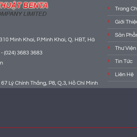
Trang C
Giới Thiệ
Sản Ph
310 Minh Khai, P.Minh Khai, Q. HBT, Hà
Thư Viện
- (024) 3683 3683
Tin Tức
vn
Liên Hệ
67 Lý Chính Thắng, P8, Q.3, Hồ Chí Minh