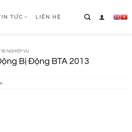
TIN TỨC
LIÊN HỆ
T BỊ NGHIỆP VỤ
Động Bị Động BTA 2013
m