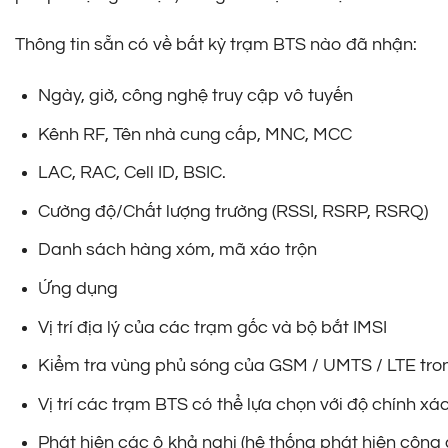
Thông tin sẵn có về bất kỳ trạm BTS nào đã nhận:
Ngày, giờ, công nghệ truy cập vô tuyến
Kênh RF, Tên nhà cung cấp, MNC, MCC
LAC, RAC, Cell ID, BSIC.
Cường độ/Chất lượng trường (RSSI, RSRP, RSRQ)
Danh sách hàng xóm, mã xáo trộn
Ứng dụng
Vị trí địa lý của các trạm gốc và bộ bắt IMSI
Kiểm tra vùng phủ sóng của GSM / UMTS / LTE tro
Vị trí các trạm BTS có thể lựa chọn với độ chính xá
Phát hiện các ô khả nghi (hệ thống phát hiện công 