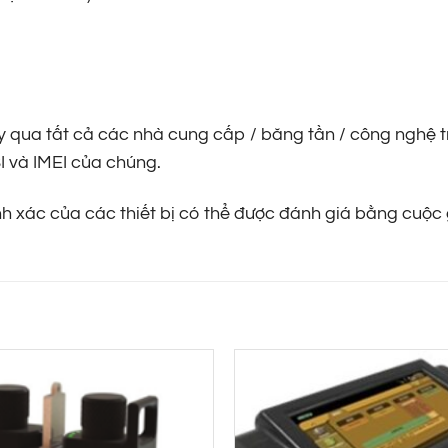
ạy qua tất cả các nhà cung cấp / băng tần / công nghệ 
I và IMEI của chúng.
nh xác của các thiết bị có thể được đánh giá bằng cuộc 