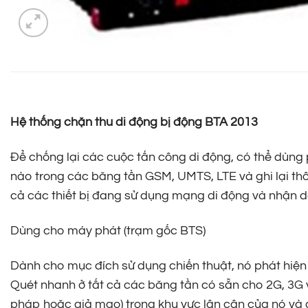
Hệ thống chặn thu di động bị động
BTA 2013
Để chống lại các cuộc tấn công di động, có thể dùng
nào trong các băng tần GSM, UMTS, LTE và ghi lại thô
cả các thiết bị đang sử dụng mạng di động và nhận d
Dùng cho máy phát (trạm gốc BTS)
Dành cho mục đích sử dụng chiến thuật, nó phát hiệ
Quét nhanh ở tất cả các băng tần có sẵn cho 2G, 3G và
pháp hoặc giả mạo) trong khu vực lân cận của nó và 